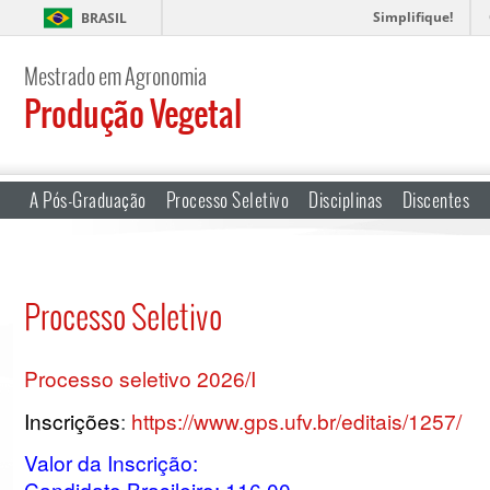
Simplifique!
BRASIL
Mestrado em Agronomia
Produção Vegetal
A Pós-Graduação
Processo Seletivo
Disciplinas
Discentes
Processo Seletivo
Processo seletivo 2026/I
Inscrições
:
https://www.gps.ufv.br/editais/1257/
Valor da Inscrição:
Candidato Brasileiro: 116,00